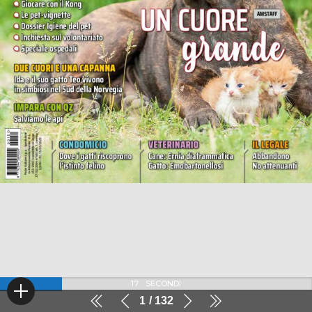
16
SECONDI
1
132