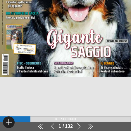
16
SECONDI
1
132