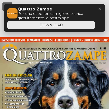
Menu
✕
Quattro Zampe
Per una esperienza migliore scarica
gratuitamente la nostra app
DOWNLOAD