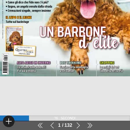
16
SECONDI
1
132