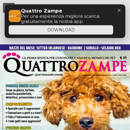
Menu
✕
Quattro Zampe
Per una esperienza migliore scarica
gratuitamente la nostra app
DOWNLOAD