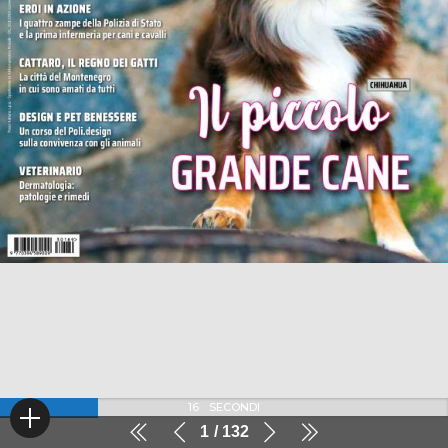
16
SECONDI
1
132