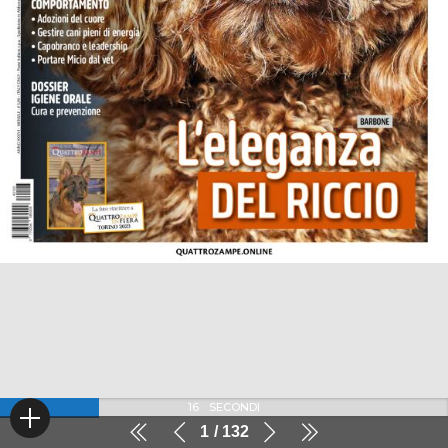
16
SECONDI
1
132