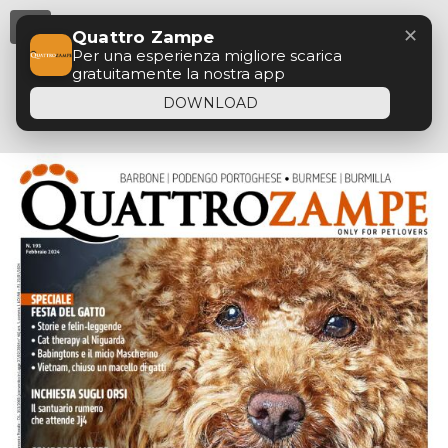
Menu
✕
Quattro Zampe
Per una esperienza migliore scarica
gratuitamente la nostra app
DOWNLOAD