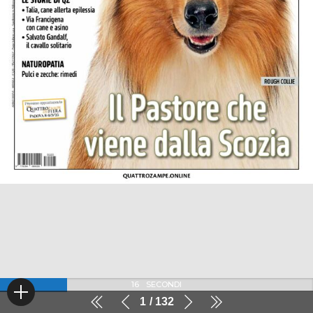
16
SECONDI
1
132