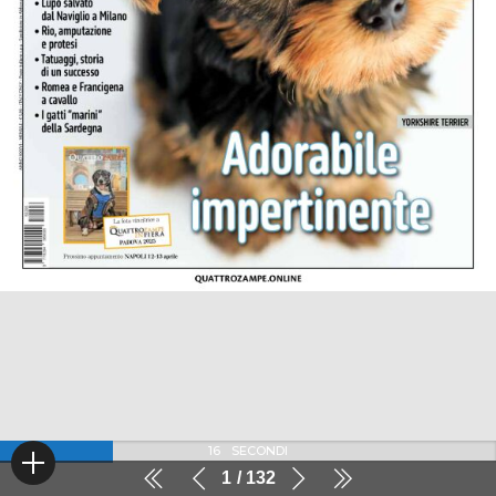
16
SECONDI
1
132