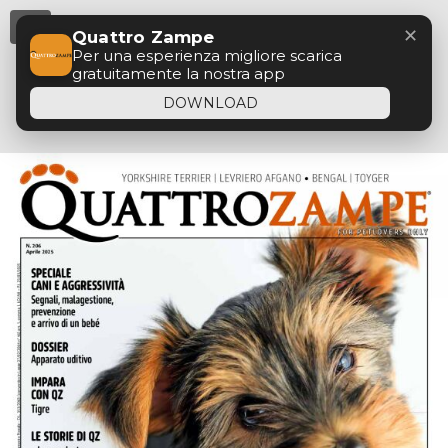
Menu
✕
Quattro Zampe
Per una esperienza migliore scarica
gratuitamente la nostra app
DOWNLOAD