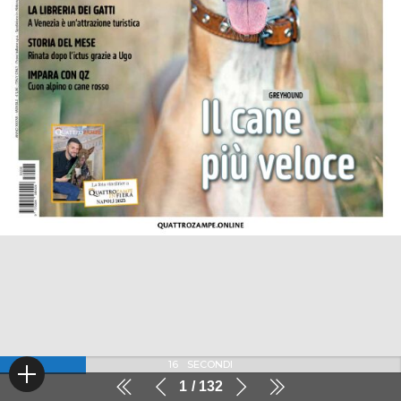
16
SECONDI
1
132