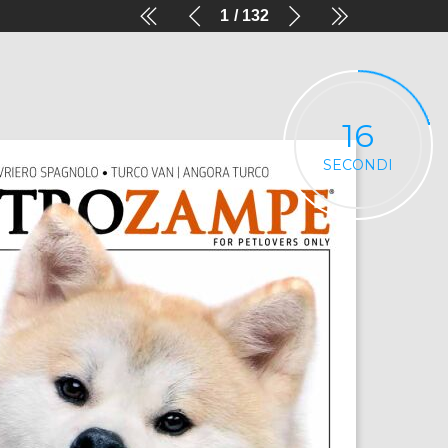
1
132
16
SECONDI