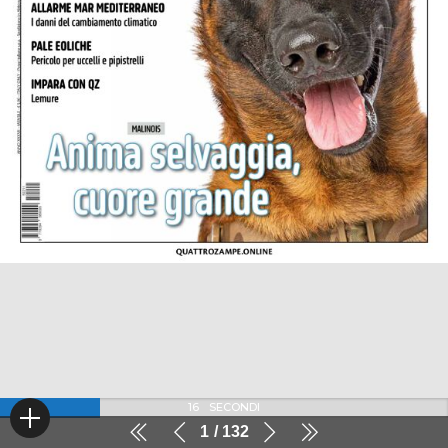
16
SECONDI
1
132