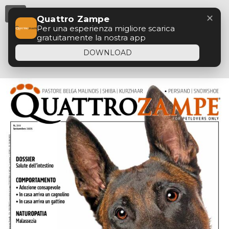
Menu
✕
Quattro Zampe
Per una esperienza migliore scarica
gratuitamente la nostra app
DOWNLOAD