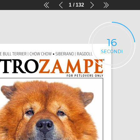
1
132
16
SECONDI