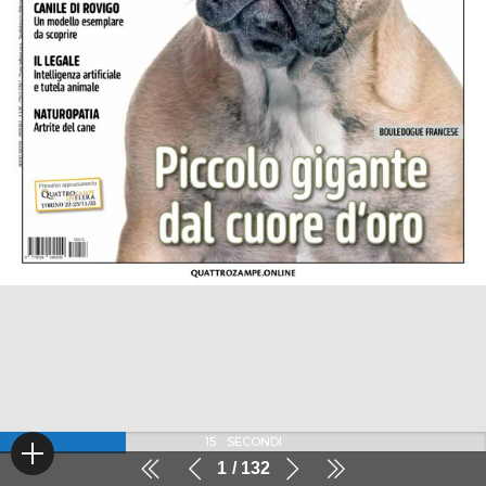
15
SECONDI
1
132