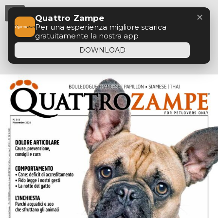
Menu
✕
Quattro Zampe
Per una esperienza migliore scarica
gratuitamente la nostra app
DOWNLOAD