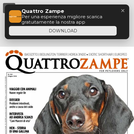
Menu
✕
Quattro Zampe
Per una esperienza migliore scarica
gratuitamente la nostra app
DOWNLOAD