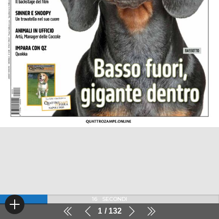
16
SECONDI
1
132